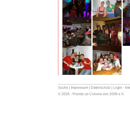
Suche
|
Impressum
|
Datenschutz
|
Login - In
© 2026 - Fründe us Colonia vun 2008 e.V.