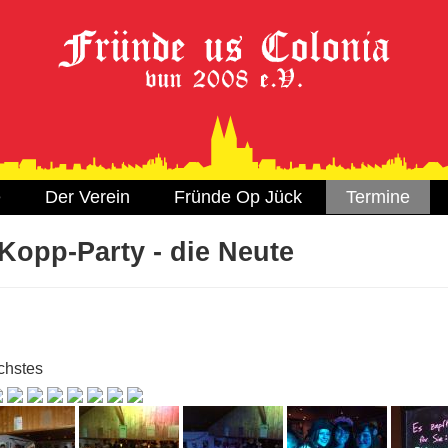
e
Der Verein
Fründe Op Jück
Termine
Kopp-Party - die Neute
chstes