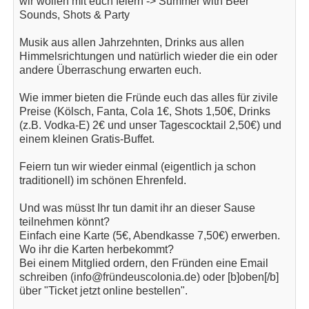
wir wollen mit euch feiern -> Summer with Beer
Sounds, Shots & Party
Musik aus allen Jahrzehnten, Drinks aus allen
Himmelsrichtungen und natürlich wieder die ein oder
andere Überraschung erwarten euch.
Wie immer bieten die Fründe euch das alles für zivile
Preise (Kölsch, Fanta, Cola 1€, Shots 1,50€, Drinks
(z.B. Vodka-E) 2€ und unser Tagescocktail 2,50€) und
einem kleinen Gratis-Buffet.
Feiern tun wir wieder einmal (eigentlich ja schon
traditionell) im schönen Ehrenfeld.
Und was müsst Ihr tun damit ihr an dieser Sause
teilnehmen könnt?
Einfach eine Karte (5€, Abendkasse 7,50€) erwerben.
Wo ihr die Karten herbekommt?
Bei einem Mitglied ordern, den Fründen eine Email
schreiben (info@fründeuscolonia.de) oder [b]oben[/b]
über "Ticket jetzt online bestellen".