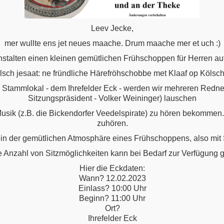
Leev Jecke,
mer wullte ens jet neues maache. Drum maache mer et uch :)
nstalten einen kleinen gemütlichen Frühschoppen für Herren auf 
lsch jesaat: ne fründliche Härefröhschobbe met Klaaf op Kölsch
 Stammlokal - dem Ihrefelder Eck - werden wir mehreren Redner
Sitzungspräsident - Volker Weininger) lauschen
usik (z.B. die Bickendorfer Veedelspirate) zu hören bekommen
zuhören.
in der gemütlichen Atmosphäre eines Frühschoppens, also mit 
e Anzahl von Sitzmöglichkeiten kann bei Bedarf zur Verfügung g
Hier die Eckdaten:
Wann? 12.02.2023
Einlass? 10:00 Uhr
Beginn? 11:00 Uhr
Ort?
Ihrefelder Eck